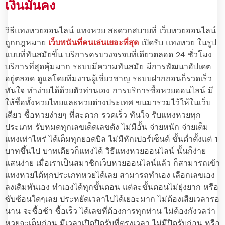
เงินมั่นคง
วิธีแทงหวยออนไลน์ แทงหวย สะดวกสบายที่ เว็บหวยออนไลน์
เว็บพนันที่คนเล่นเยอะที่สุด
ถูกกฎหมาย
เปิดรับ แทงหวย ในรูป
แบบที่ทันสมัยขึ้น บริการครบวงจรจบที่เดียวตลอด 24 ชั่วโมง
บริการที่สุดคุ้มมาก ระบบมีความทันสมัย มีการพัฒนาอัปเดต
อยู่ตลอด ดูแลโดยทีมงานผู้เชี่ยวชาญ ระบบฝากถอนก็รวดเร็ว
ทันใจ ทำง่ายได้ด้วยตัวท่านเอง การบริการซื้อหวยออนไลน์ มี
ให้ซื้อทั้งหวยไทยและหวยต่างประเทศ ขนมารวมไว้ให้ในเว็บ
เดียว ซื้อหวยง่ายๆ ที่สะดวก รวดเร็ว ทันใจ รับแทงหวยทุก
ประเภท รับหมดทุกเลขเด็ดเลขดัง ไม่มีอั้น จ่ายหนัก จ่ายเต็ม
แทงเท่าไหร่ ได้เต็มทุกยอดบิล ไม่มีหักเปอร์เซ็นต์ ขั้นต่ำตั้งแต่ 1
บาทขึ้นไป บาทเดียวก็แทงได้ วิธีแทงหวยออนไลน์ นั้นก็ง่าย
แสนง่าย เมื่อเราเป็นสมาชิกเว็บหวยออนไลน์แล้ว ก็สามารถเข้า
แทงหวยได้ทุกประเภทหวยได้เลย สามารถทำเอง เลือกเลขเอง
ลงเดิมพันเอง ทำเองได้ทุกขั้นตอน แต่ละขั้นตอนไม่ยุ่งยาก หรือ
ซับซ้อนใดๆเลย ประหยัดเวลาไปได้เยอะมาก ไม่ต้องเสียเวลารอ
นาน จะซื้อช้า ซื้อเร็ว ได้เลขที่ต้องการทุกท่าน ไม่ต้องกังวลว่า
หวยจะเต็มก่อน มีเวลาเปิดปิดรับที่ตรงเวลา ไม่มีปิดรับก่อน หรือ