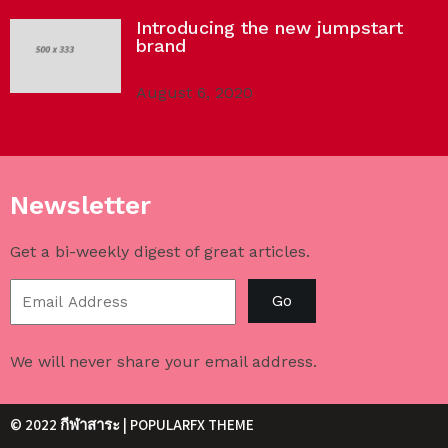
Introducing the new jumpstart
brand
August 6, 2020
Newsletter
Get a bi-weekly digest of great articles.
Go
We will never share your email address.
© 2022 กีฬาสาระ |
POPULARFX THEME