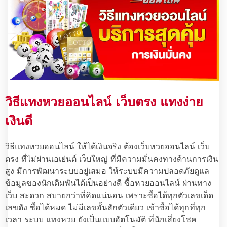
วิธีแทงหวยออนไลน์ เว็บตรง แทงง่าย
เงินดี
วิธีแทงหวยออนไลน์ ให้ได้เงินจริง ต้องเว็บหวยออนไลน์ เว็บ
ตรง ที่ไม่ผ่านเอเย่นต์ เว็บใหญ่ ที่มีความมั่นคงทางด้านการเงิน
สูง มีการพัฒนาระบบอยู่เสมอ ให้ระบบมีความปลอดภัยดูแล
ข้อมูลของนักเดิมพันได้เป็นอย่างดี ซื้อหวยออนไลน์ ผ่านทาง
เว็บ สะดวก สบายกว่าที่คิดแน่นอน เพราะซื้อได้ทุกตัวเลขเด็ด
เลขดัง ซื้อได้หมด ไม่มีเลขอั้นสักตัวเดียว เข้าซื้อได้ทุกที่ทุก
เวลา ระบบ แทงหวย ยังเป็นแบบอัตโนมัติ ที่นักเสี่ยงโชค