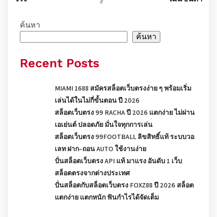
ค้นหา
ค้นหา
Recent Posts
MIAMI 1688 สมัครสล็อตเว็บตรงง่าย ๆ พร้อมเริ่ม
เล่นได้ในไม่กี่ขั้นตอน ปี 2026
สล็อตเว็บตรง 99 RACHA ปี 2026 แตกง่าย ไม่ผ่าน
เอเย่นต์ ปลอดภัย มั่นใจทุกการเล่น
สล็อตเว็บตรง 99FOOTBALL ลิขสิทธิ์แท้ ระบบวอ
เลท ฝาก–ถอน AUTO ใช้งานง่าย
ปั่นสล็อตเว็บตรง API แท้ มาแรง อันดับ 1 เว็บ
สล็อตตรงจากต่างประเทศ
ปั่นสล็อตกับสล็อตเว็บตรง FOXZ88 ปี 2026 สล็อต
แตกง่าย แตกหนัก ฟันกำไรได้จัดเต็ม