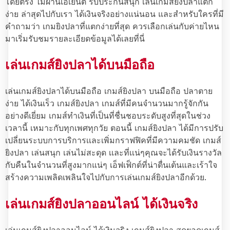
โดยตรง ไม่ผ่านเอเย่นต์ รับประกันสนุก เล่นเกมส์ยิงปลาแตก
ง่าย ล่าสุดไปกับเรา ได้เงินจริงอย่างแน่นอน และสำหรับใครที่มี
คำถามว่า เกมยิงปลาที่แตกง่ายที่สุด ควรเลือกเล่นกับค่ายไหน
มาเริ่มรับชมรายละเอียดข้อมูลได้เลยที่นี่
เล่นเกมส์ยิงปลาได้บนมือถือ
เล่นเกมส์ยิงปลาได้บนมือถือ เกมส์ยิงปลา บนมือถือ ปลาตาย
ง่าย ได้เงินเร็ว เกมส์ยิงปลา เกมส์ที่มีคนจำนวนมากรู้จักกัน
อย่างดีเยี่ยม เกมส์ทำเงินที่เป็นที่ชื่นชอบระดับสูงที่สุดในช่วง
เวลานี้ เหมาะกับทุกเพศทุกวัย ตอนนี้ เกมส์ยิงปลา ได้มีการปรับ
เปลี่ยนระบบการบริการเเละเพิ่มกราฟฟิคที่มีความคมชัด เกมส์
ยิงปลา เล่นสนุก เล่นไม่สะดุด เเละที่เเน่ๆคุณจะได้รับเงินรางวัล
กับคืนในจำนวนที่สูงมากแน่ๆ เอ็ฟเฟ็กต์ที่น่าตื่นเต้นและเร้าใจ
สร้างความเพลิดเพลินใจไปกับการเล่นเกมส์ยิงปลาอีกด้วย.
เล่นเกมส์ยิงปลาออนไลน์ ได้เงินจริง