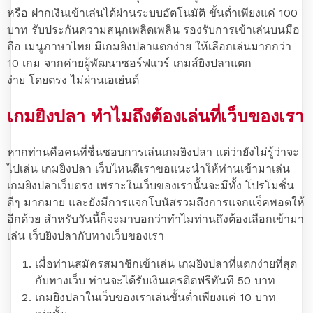
หรือ ฝากเงินเข้าเล่นได้ผ่านระบบอัตโนมัติ ขั้นต่ำเพียงแค่ 100
บาท รับประกันความสนุกเพลิดเพลิน รองรับการเข้าเล่นบนมือ
ถือ เมนูภาษาไทย มีเกมยิงปลาแตกง่าย ให้เลือกเล่นมากกว่า
10 เกม จากค่ายผู้พัฒนาซอร์ฟแวร์ เกมส์ยิงปลาแตก
ง่าย โดยตรง ไม่ผ่านเอเย่นต์
เกมยิงปลา ทำไมถึงต้องเล่นที่เว็บของเรา
หากท่านคือคนที่ชื่นชอบการเล่นเกมยิงปลา แต่ว่ายังไม่รู้ว่าจะ
ไปเล่น เกมยิงปลา เว็บไหนดีเราขอแนะนำให้ท่านเข้ามาเล่น
เกมยิงปลาเว็บตรง เพราะในเว็บของเรานั้นจะมีทั้ง โปรโมชั่น
ดีๆ มากมาย และยังมีการแจกโบนัสรวมถึงการแจกแจ็คพอตให้
อีกด้วย สำหรับวันนี้ก็จะมาบอกว่าทำไมท่านถึงต้องเลือกเข้ามา
เล่น เว็บยิงปลากับทางเว็บของเรา
เมื่อท่านสมัครสมาชิกเข้าเล่น เกมยิงปลาที่แตกง่ายที่สุด
กับทางเว็บ ท่านจะได้รับเงินเครดิตฟรีทันที 50 บาท
เกมยิงปลาในเว็บของเราเล่นขั้นต่ำเพียงแค่ 10 บาท