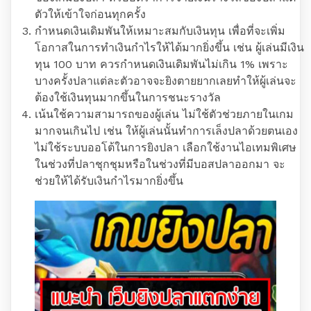
ตัวให้เข้าใจก่อนทุกครั้ง
กำหนดเงินเดิมพันให้เหมาะสมกับเงินทุน เพื่อที่จะเพิ่ม
โอกาสในการทำเงินกำไรให้ได้มากยิ่งขึ้น เช่น ผู้เล่นมีเงิน
ทุน 100 บาท ควรกำหนดเงินเดิมพันไม่เกิน 1% เพราะ
บางครั้งปลาแต่ละตัวอาจจะยิงตายยากเลยทำให้ผู้เล่นจะ
ต้องใช้เงินทุนมากขึ้นในการชนะรางวัล
เน้นใช้ความสามารถของผู้เล่น ไม่ใช้ตัวช่วยภายในเกม
มากจนเกินไป เช่น ให้ผู้เล่นนั้นทำการเล็งปลาด้วยตนเอง
ไม่ใช้ระบบออโต้ในการยิงปลา เลือกใช้งานไอเทมพิเศษ
ในช่วงที่ปลาชุกชุมหรือในช่วงที่มีบอสปลาออกมา จะ
ช่วยให้ได้รับเงินกำไรมากยิ่งขึ้น