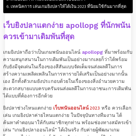
เทคนิคการ เล่นเกมยิงปลาให้ได้เงิน 2023 ที่นิยมใช้กันมากที่สุด
เว็บยิงปลาแตกง่าย apollopg ที่นักพนัน
ควรเข้ามาเดิมพันที่สุด
เกมยิงปลาถือว่าเป็นเกมพนันออนไลน์
apollopg
ที่มาพร้อมกับ
ความสนุกสนานในการเดิมพันเป็นอย่างมากเลยก็ว่าได้พร้อม
กับยังมีจุดเด่นในเรื่องของสีสันแบบจัดเต็มจนส่งผลดีในการ
สร้างความเพลิดเพลินในการหารายได้เสริมเป็นอย่างมากนั้น
เอง อีกทั้งตัวเกมยังประกอบด้วยในเรื่องของสิ่งอำนวยความ
สะดวกสบายแบบครบครันจนส่งผลดีในการเอาชนะการเดิมพัน
ได้แบบที่ต้องการอีกด้วย
เว็บพนันออนไลน์ 2023
ยิงปลาช่วงไหนแตกง่าย
หรือ ควรเลือก
เล่น เกมยิงปลาค่ายไหนแตกง่าย ในปัจจุบันทางทีมงาน ได้
ค้นหาคำตอบมาให้กับสมาชิกทุกท่าน พร้อมช่องทางสมัครเข้า
เล่น “เกมยิงปลาออนไลน์” ได้เงินจริง กับค่ายผู้พัฒนาเกม