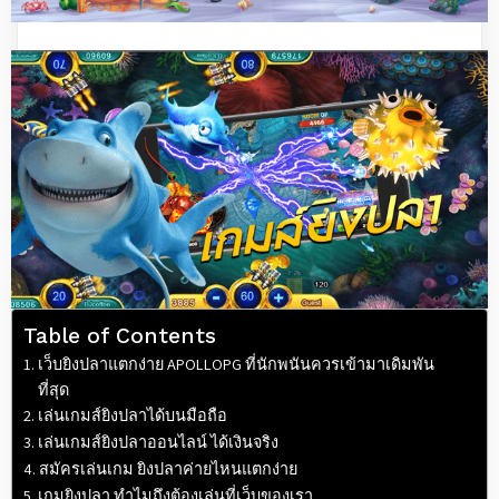
Table of Contents
เว็บยิงปลาแตกง่าย APOLLOPG ที่นักพนันควรเข้ามาเดิมพัน
ที่สุด
เล่นเกมส์ยิงปลาได้บนมือถือ
เล่นเกมส์ยิงปลาออนไลน์ ได้เงินจริง
สมัครเล่นเกม ยิงปลาค่ายไหนแตกง่าย
เกมยิงปลา ทำไมถึงต้องเล่นที่เว็บของเรา