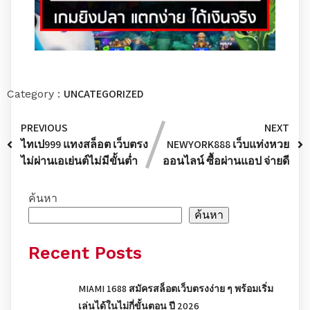
UNCATEGORIZED
Category :
PREVIOUS
NEXT
ไทเป999 แทงสล็อต เว็บตรง
NEWYORK888 เว็บแท่งหวย
ไม่ผ่านเอเย่นต์ไม่มีขั้นต่ำ
ออนไลน์ ซื้อผ่านแอป จ่ายดี
ค้นหา
ค้นหา
Recent Posts
MIAMI 1688 สมัครสล็อตเว็บตรงง่าย ๆ พร้อมเริ่ม
เล่นได้ในไม่กี่ขั้นตอน ปี 2026