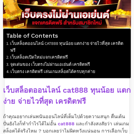
Table of Contents
เว็บสล็อตออนไลน์ CAT888 ทุนน้อย แตกง่าย จ่ายไวที่สุด เครดิต
ฟรี
เว็บสล็อตเปิดใหม่แจกเครดิตฟรี
จุดเด่นของ เว็บตรงไม่ผ่านเอเย่นต์ เครดิตฟรี
เว็บตรง เครดิตฟรี เล่นเกมสล็อตได้ครบทุกค่าย
เว็บสล็อตออนไลน์ cat888 ทุนน้อย แตก
ง่าย จ่ายไวที่สุด เครดิตฟรี
ถ้าคุณอยากเล่นพนันออนไลน์ที่เต็มไปด้วยความสนุก ตื่นเต้น
ปั่นยังไงก็ทำกำไรได้ไม่อั้น
cat888
และกำลังสงสัยว่า เล่นเกม
สล็อตได้จริงไหม ? บอกเลยว่าไม่ผิดหวังแน่นอน การเลือกเว็บ