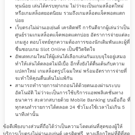
ทุนน้อย เล่นได้ครบทุกเกม ไม่ว่าจะเป็นเกมสล็อตใหม่
หรือเกมสล็อตยอดนิยม รวมถึงเกมสล็อตแจ็คพอตแตก
บ่อย
เว็บตรงไม่ผ่านเอเย่นต์ เครดิตฟรี การันตีจากผู้เล่นว่าเป็น
ศูนย์รวมเกมสล็อตแจ็คพอตแตกบ่อย อัตราการจ่ายแต่ละ
เกมสูง ตอบโจทย์ทุกความต้องการของนักเดิมพันและผู้ที่
ชื่นชอบเกม Slot Online เป็นชีวิตจิตใจ
อัพเดทเกมใหม่ให้ผู้เล่นได้เลือกเล่นกันแบบจุใจอยู่เสมอ
ทำให้เล่นได้ตลอดไม่มีเบื่อ อีกทั้งยังได้ตื่นเต้นกับความ
แปลกใหม่ เกมสล็อตรูปโฉมใหม่ พร้อมอัตราการจ่ายที่
จะทำให้คุณตื่นเต้นไม่แพ้กัน
สามารถทำรายการฝากถอนได้ด้วยตนเองผ่านระบบ
อัตโนมัติ ไม่ว่าจะเป็นการใช้บริการแอพพลิเคชั่นทาง
ธนาคาร สะดวกสบายด้วย Mobile Banking บนมือถือ ที่
ทุกคนทำรายการได้ตลอด 24 ชั่วโมงใช้เวลาไม่เกิน 5
นาทีเท่านั้น
ข้อดีเพียงบางส่วนที่ถือได้ว่าเป็นความโดดเด่นที่สุดของผู้ให้
บริการเว็บตรงไม่ผ่านเอเย่นต์ เครดิตฟรี ทางเลือกใหม่ที่ดีที่สุด