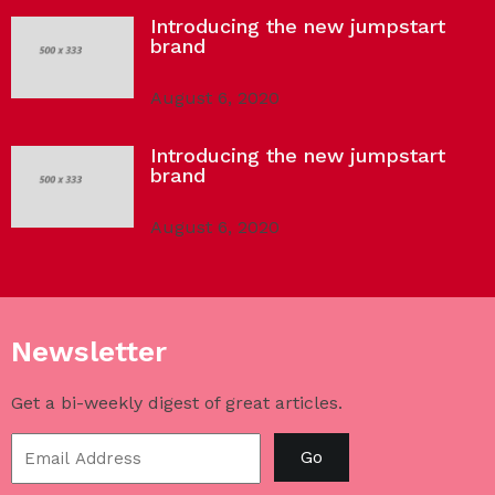
Introducing the new jumpstart
brand
August 6, 2020
Introducing the new jumpstart
brand
August 6, 2020
Newsletter
Get a bi-weekly digest of great articles.
Go