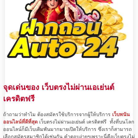
จุดเด่นของ เว็บตรงไม่ผ่านเอเย่นต์
เครดิตฟรี
เว็บพนัน
ถ้าถามว่าทำไม ต้องสมัครใช้บริการจากผู้ให้บริการ
ออนไลน์ที่ดีที่สุด
เว็บตรงไม่ผ่านเอเย่นต์ เครดิตฟรี ทั้งที่บนโลก
ออนไลน์ก็มีเว็บเดิมพันมากมายเปิดให้บริการ ซึ่งเราก็สามารถ
เลือกสมัครสมาชิกได้เช่นกัน คำตอบง่ายๆเพราะนี่คือเว็บตรงไม่