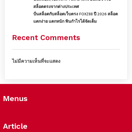
สล็อตตรงจากต่างประเทศ
ปั่นสล็อตกับสล็อตเว็บตรง FOXZ88 ปี 2026 สล็อต
แตกง่าย แตกหนัก ฟันกำไรได้จัดเต็ม
Recent Comments
ไม่มีความเห็นที่จะแสดง
Menus
Article