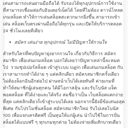
เล่นสามารถเล่นผ่านมือถือได้ รับรองได้ทุกอุปกรณ์การใช้งาน
ที่สามารถเชื่อมต่อกับอินเตอร์เน็ตได้ โดยที่ไม่ต้อง ดาวน์โหลด
เกมสล็อต ทำให้การเล่นสล็อตสะดวกมากยิ่งขึ้น สามารถเข้า
เล่น สล็อตเว็บตรงผ่านมือถือได้ทุกรุ่น และเปิดให้บริการตลอด
24 ชั่วโมงเลยทีเดียว
สมัคร เล่นง่าย ทุกอุปกรณ์ ไม่มีปัญหาให้กวนใจ
สำหรับใครที่พบปัญหายุ่งยากกวนใจ เกี่ยวกับวิธีการ สมัคร
สมาชิก เพื่อเล่นเกมสล็อต บอกได้เลยว่าปัญหาเหล่านี้จะหมด
ไป รวมซุปเปอร์สล็อต เข้าสู่ระบบ login เพื่อเล่นเกมสล็อต กับ
เราสามารถทำได้ง่าย ๆ แค่คลิกเดียว สมัครสมาชิกครั้งเดียว
ไม่ต้องล็อกอินอีกต่อไป ผ่านหน้าเว็บได้เลยทันที ค่ายเกมที่
ทำให้สมาชิกผู้เล่นทุกคน ได้มีโอกาสลุ้น และรับโบนัส แจ็ค
พอตสล็อต ที่ได้ง่ายและได้จริง สมชื่อว่าเป็น เว็บสล็อตแตกง่าย
ที่สุด แค่คลิกเดียวก็เข้าสู่ระบบได้เลย นอกจากนี้ยังมีข้อเสนอสุด
พิเศษ กับโปรโมชั่นสล็อต สมัครสมาชิกใหม่ รับไปเลยโบนัส
100 เพื่อแจกเครดิตฟรี เป็นทุนให้แก่ผู้เล่น นำไปใช้ในการปั่น
สล็อตได้แบบฟรี ๆ ทุกเกมทุกค่าย ไม่ต้องจ่ายเพิ่มสักบาทเดียว