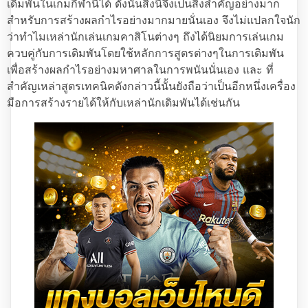
เดิมพันในเกมกีฬานี้ได้ ดังนั้นสิ่งนี้จึงเป็นสิ่งสำคัญอย่างมาก
สำหรับการสร้างผลกำไรอย่างมากมายนั่นเอง จึงไม่แปลกใจนัก
ว่าทำไมเหล่านักเล่นเกมคาสิโนต่างๆ ถึงได้นิยมการเล่นเกม
ควบคู่กับการเดิมพันโดยใช้หลักการสูตรต่างๆในการเดิมพัน
เพื่อสร้างผลกำไรอย่างมหาศาลในการพนันนั่นเอง และ ที่
สำคัญเหล่าสูตรเทคนิคดังกล่าวนี้นั้นยังถือว่าเป็นอีกหนึ่งเครื่อง
มือการสร้างรายได้ให้กับเหล่านักเดิมพันได้เช่นกัน