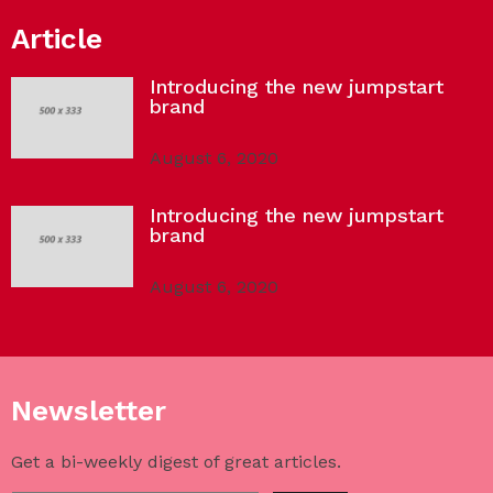
Article
Introducing the new jumpstart
brand
August 6, 2020
Introducing the new jumpstart
brand
August 6, 2020
Newsletter
Get a bi-weekly digest of great articles.