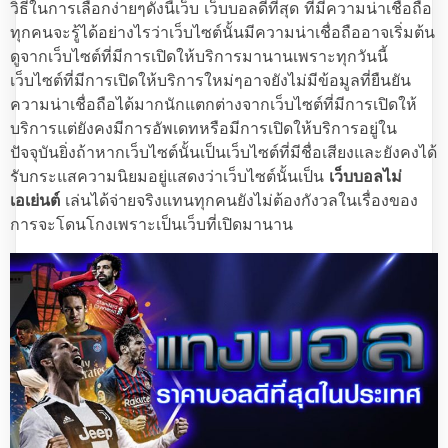
วิธีในการเลือกง่ายๆดังนี้เว็บ เว็บบอลดีที่สุด ที่มีความน่าเชื่อถือ
ทุกคนจะรู้ได้อย่างไรว่าเว็บไซต์นั้นมีความน่าเชื่อถืออาจเริ่มต้น
ดูจากเว็บไซต์ที่มีการเปิดให้บริการมานานเพราะทุกวันนี้
เว็บไซต์ที่มีการเปิดให้บริการใหม่ๆอาจยังไม่มีข้อมูลที่ยืนยัน
ความน่าเชื่อถือได้มากนักแตกต่างจากเว็บไซต์ที่มีการเปิดให้
บริการแต่ยังคงมีการอัพเดทหรือมีการเปิดให้บริการอยู่ใน
ปัจจุบันยิ่งถ้าหากเว็บไซต์นั้นเป็นเว็บไซต์ที่มีชื่อเสียงและยังคงได้
รับกระแสความนิยมอยู่แสดงว่าเว็บไซต์นั้นเป็น
เว็บบอลไม่
เอเย่นต์
เล่นได้จ่ายจริงแทนทุกคนยังไม่ต้องกังวลในเรื่องของ
การจะโดนโกงเพราะเป็นเว็บที่เปิดมานาน