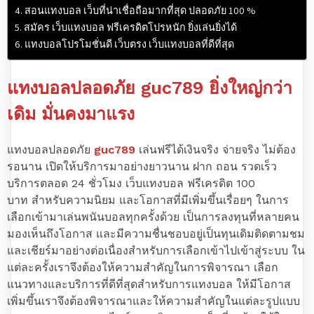
สอนแทงบอล เว็บที่น่าเชื่อถือมากที่สุด ปลอดภัย 100 %
สมัคร เว็บแทงบอล ฟรีเครดิตโปรหนัก ยิ่งเล่นยิ่งได้
แทงบอลโปรโมชั่นดี เว็บตรง เว็บแทงบอลที่ดีที่สุด
แทงบอลปลอดภัย guc789 ยิ่งใหญ่กว่า
เดิม มั่นคงมาแรง
แทงบอลปลอดภัย
guc789
เล่นฟรีได้เงินจริง จ่ายจริง ไม่ต้อง
รอนาน เปิดให้บริการมาอย่างยาวนาน ฝาก ถอน รวดเร็ว
บริการตลอด 24 ชั่วโมง เว็บแทงบอล ฟรีเครดิต 100
บาท สำหรับความนิยม และโอกาสที่มีเพิ่มขึ้นเรื่อยๆ ในการ
เลือกเข้ามาเล่นพนันบอลทุกครั้งด้วย เป็นการลงทุนที่หลายคน
มองเห็นถึงโอกาส และมีความชื่นชอบอยู่เป็นทุนเดิมติดตามชม
และเชียร์มาอย่างต่อเนื่องสำหรับการเลือกเข้าไปเข้าสู่ระบบ ใน
แต่ละครั้งเราจึงต้องให้ความสำคัญในการพิจารณา เลือก
แนวทางและบริการที่ดีที่สุดสำหรับการแทงบอล ให้มีโอกาส
เพิ่มขึ้นเราจึงต้องพิจารณาและให้ความสำคัญในแต่ละรูปแบบ