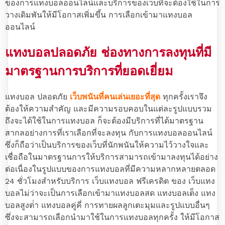
ของการแทงบอลออนไลน์และบริการของเว็บที่จะต้องใช้ในการ
วางเดิมพันให้มีโอกาสเพิ่มขึ้น การเลือกเข้ามาแทงบอล
ออนไลน์
แทงบอลปลอดภัย ช่องทางการลงทุนที่มี
มาตรฐานการบริการที่ยอดเยี่ยม
เว็บพนันที่คนเล่นเยอะที่สุด
แทงบอล ปลอดภัย
ทุกครั้งเราจึง
ต้องให้ความสำคัญ และมีความรอบคอบในแต่ละรูปแบบรวม
ถึงจะได้ใช้ในการแทงบอล ก็จะต้องมีบริการที่ได้มาตรฐาน
สากลอย่างการที่เราเลือกที่จะลงทุน กับการแทงบอลออนไลน์
ซึ่งก็ถือว่าเป็นบริการของเว็บที่นักพนันให้ความไว้วางใจและ
เชื่อถือในมาตรฐานการให้บริการสามารถเข้ามาลงทุนได้อย่าง
ต่อเนื่องในรูปแบบของการแทงบอลที่มีความหลากหลายตลอด
24 ชั่วโมงสำหรับบริการ เว็บแทงบอล ฟรีเครดิต ของ เว็บแทง
บอลไม่ว่าจะเป็นการเลือกเข้ามาแทงบอลสด แทงบอลเต็ง แทง
บอลสูงต่ํา แทงบอลคู่คี่ การทายผลลูกเตะมุมและรูปแบบอื่นๆ
ซึ่งจะสามารถเลือกนำมาใช้ในการแทงบอลทุกครั้ง ให้มีโอกาส