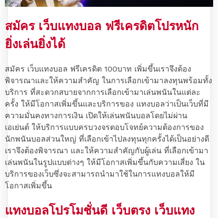
สมัคร เว็บแทงบอล ฟรีเครดิตโปรหนัก
ยิ่งเล่นยิ่งได้
สมัคร เว็บแทงบอล ฟรีเครดิต 100บาท เพิ่มขึ้นเราจึงต้อง
พิจารณาและให้ความสำคัญ ในการเลือกเข้ามาลงทุนพร้อมทั้ง
บริการ ที่สะดวกสบายจากการเลือกเข้ามาเล่นพนันในแต่ละ
ครั้ง ให้มีโอกาสเพิ่มขึ้นและบริการของ แทงบอลว่าเป็นเว็บที่มี
ความมั่นคงทางการเงิน เปิดให้เล่นพนันบอลโดยไม่ผ่าน
เอเย่นต์ ให้บริการแบบครบวงจรตอบโจทย์ความต้องการของ
นักพนันบอลส่วนใหญ่ ที่เลือกเข้าไปลงทุนทุกครั้งได้เป็นอย่างดี
เราจึงต้องพิจารณา และให้ความสำคัญกับผู้เล่น ที่เลือกเข้ามา
เล่นพนันในรูปแบบต่างๆ ให้มีโอกาสเพิ่มขึ้นกับความเสี่ยง ใน
บริการของเว็บซึ่งจะสามารถนำมาใช้ในการแทงบอลให้มี
โอกาสเพิ่มขึ้น
แทงบอลโปรโมชั่นดี เว็บตรง เว็บแทง