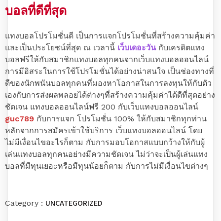
บอลที่ดีที่สุด
แทงบอลโปรโมชั่นดี เป็นการแจกโปรโมชั่นที่สร้างความคุ้มค่า
เว็บเดอะวัน
และเป็นประโยชน์ที่สุด ณ เวลานี้
กับเครดิตแทง
บอลฟรีให้กับสมาชิกแทงบอลทุกคนจากเว็บแทงบอลออนไลน์
การมีอิสระในการใช้โปรโมชั่นได้อย่างน่าสนใจ เป็นช่องทางที่
ดีของนักพนันบอลทุกคนที่มองหาโอกาสในการลงทุนให้กับตัว
เองกับการส่งผลพลอยได้ต่างๆที่สร้างความคุ้มค่าได้ดีที่สุดอย่าง
ชัดเจน แทงบอลออนไลน์ฟรี 200 กับเว็บแทงบอลออนไลน์
guc789
กับการแจก โปรโมชั่น 100% ให้กับสมาชิกทุกท่าน
หลักจากการสมัครเข้าใช้บริการ เว็บแทงบอลออนไลน์ โดย
ไม่มีเงื่อนไขอะไรก็ตาม กับการมอบโอกาสแบบกว้างให้กับผู้
เล่นแทงบอลทุกคนอย่างมีความชัดเจน ไม่ว่าจะเป็นผู้เล่นแทง
บอลที่มีทุนเยอะหรือมีทุนน้อยก็ตาม กับการไม่มีเงื่อนไขต่างๆ
UNCATEGORIZED
Category :