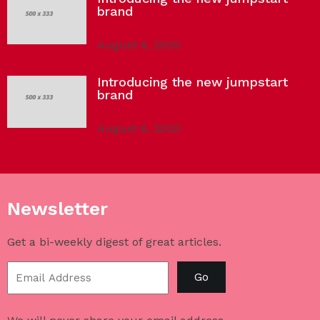
brand
August 6, 2020
Introducing the new jumpstart
brand
August 6, 2020
Newsletter
Get a bi-weekly digest of great articles.
Go