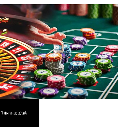
 ไม่ผ่านเอเย่นต์