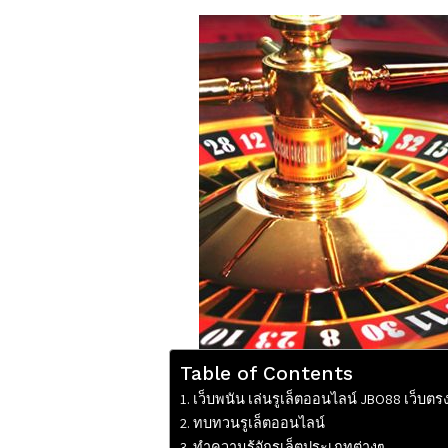
Table of Contents
เว็บพนัน เล่นรูเล็ตออนไลน์ JBO88 เว็บตรง
ทบทวนรูเล็ตออนไลน์
ทำความรู้จักรูเล็ตประเภทต่างๆ