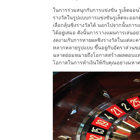
ในการร่วมสนุกกับการแข่งขัน รูเล็ตออ
รางวัลในรูปแบบการแข่งขันรูเล็ตจะออกต
เลือกลุ้นชิงรางวัลได้ นอกไปจากนั้นการแ
ได้อยู่เสมอ ดังนั้นการวางแผนการเล่น
งดงามกับการทายผลชิงรางวัลในแต่ละครั้
หลากหลายรูปแบบ ขึ้นอยู่กับอัตราส่วนขอ
ฉลาดย่อมหมายถึงโอกาสสร้างผลตอบแทนให้กั
โอกาสในการทำเงินให้กับคุณอย่างมหา