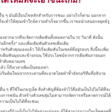
อื่น ๆ มันมีเงื่อนไขหลักสำหรับการชนะ อย่างไรก็ตาม นอกจาก
งที่จะทำให้คุณเข้าใกล้ความสำเร็จมากขึ้น เราขอนำเสนอกลยุทธ์รู
่องยากมากที่จะจัดการเดิมพันทั้งหมดภายใน 10 วินาที ดังนั้น
นอีกครั้ง” และเพิ่มเดิมพันตัวเลขเพิ่มเติม
ับตัวคุณเองแล้ว ให้เริ่มเดิมพันในเซลล์ที่อยู่รอบๆ สิ่งนี้จะเพิ่ม
ดิมพันมุมและข้างถนน ใช้ประโยชน์จากการเดิมพันภายนอก
ละลำดับหมายเลข
้ว ก็ถึงเวลาเพิ่มเป็นสองเท่า
้เริ่มต้นใหม่จากกระดานที่สะอาดโดยทำซ้ำอัลกอริทึมที่อธิบาย
ๆ ที่ใช้ในเกมรูเล็ต สิ่งสำคัญที่ต้องจำไว้คือมันเป็นไปไม่ได้ที่จะ
องการพนัน ตัวสร้างตัวเลขสุ่มไม่สามารถจัดการหรือคาดการณ์ได้
ีความเป็นไปได้ที่จะชนะ
่างถี่ถ้วนก็เป็นไปได้อย่างแน่นอน ผู้ใช้สามารถวางใจแจ็คพอตที่