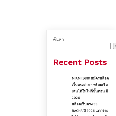
ย
ค้นหา
Recent Posts
MIAMI 1688 สมัครสล็อต
เว็บตรงง่าย ๆ พร้อมเริ่ม
เล่นได้ในไม่กี่ขั้นตอน ปี
2026
สล็อตเว็บตรง 99
RACHA ปี 2026 แตกง่าย