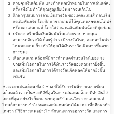
ควบคุมเงินเดิมพัน และกำหนดเป้าหมายในการเล่นแต่ละ
ครั้ง เพื่อไม่ทำให้คุณสูญเสียเงินมากจนเกินไป
ศึกษารูปแบบการจ่ายเงินรางวัล ของแต่ละเกมส์ ก่อนเริ่ม
ลงเดิมพันจริง โดยศึกษาจากเกมที่ให้คุณทดลองเล่นได้ฟรี
หรือลองเล่นเกมส์ โดยใส่จำนวนเงินเดิมพันน้อยที่สุดก่อน
ปรับลด หรือเพิ่มเงินเดิมพันในแต่ละรอบ หากคุณ
สามารถจับจุดได้ ก็จะรู้ว่า จะมีรางวัลใหญ่ ออกมาในช่วง
ไหนของเกม ก็จะทำให้คุณได้เงินรางวัลเพิ่มมากขึ้นจาก
การชนะ
เลือกเล่นเกมสล็อตที่มีการกำหนดจำนวนไลน์เยอะ จะ
ช่วยเพิ่มโอกาสในการได้เงินรางวัลของคุณมากยิ่งขึ้น
และเพิ่มโอกาสในการได้รางวัลแจ็คพอตให้มากยิ่งขึ้น
เช่นกัน
ช่วงเวลาเล่นสล็อต ทั้ง 2 ช่วง ที่ได้รับการันตีจากเหล่าเซียน
สล็อตแล้วว่า เป็นช่วงที่ดีที่สุดในการเล่นเกมสล็อต ที่ทำเงินได้
เยอะที่สุด อย่างไรก็ตาม หากคุณยังไม่แน่ใจว่า จะเล่นเกมส์
ไหนก็สามารถเข้าไปทดลองเล่นเกมก่อนได้นะคะ เพื่อศึกษาตัว
เกมว่า มีวิธีการเล่นอย่างไร ลักษณะการออกรางวัล และการ