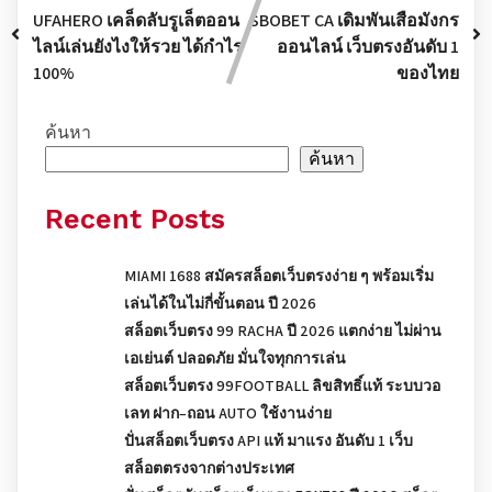
UFAHERO เคล็ดลับรูเล็ตออน
SBOBET CA เดิมพันเสือมังกร
ไลน์เล่นยังไงให้รวย ได้กำไร
ออนไลน์ เว็บตรงอันดับ 1
100%
ของไทย
ค้นหา
ค้นหา
Recent Posts
MIAMI 1688 สมัครสล็อตเว็บตรงง่าย ๆ พร้อมเริ่ม
เล่นได้ในไม่กี่ขั้นตอน ปี 2026
สล็อตเว็บตรง 99 RACHA ปี 2026 แตกง่าย ไม่ผ่าน
เอเย่นต์ ปลอดภัย มั่นใจทุกการเล่น
สล็อตเว็บตรง 99FOOTBALL ลิขสิทธิ์แท้ ระบบวอ
เลท ฝาก–ถอน AUTO ใช้งานง่าย
ปั่นสล็อตเว็บตรง API แท้ มาแรง อันดับ 1 เว็บ
สล็อตตรงจากต่างประเทศ