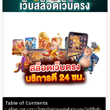
Table of Contents
สล็อต LOVELOTTO เว็บตรงไม่ผ่านเอเย่นต์ ฝาก-ถอน ไม่มีขั้นต่ำ