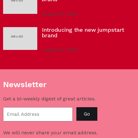
August 6, 2020
Introducing the new jumpstart
brand
August 6, 2020
Newsletter
Get a bi-weekly digest of great articles.
Go
We will never share your email address.