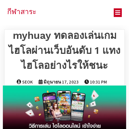
กีฬาสาระ
myhuay ทดลองเล่นเกม
ไฮโลผ่านเว็บอันดับ 1 แทง
ไฮโลอย่างไรให้ชนะ
SEOK
มิถุนายน 17, 2023
10:31 PM