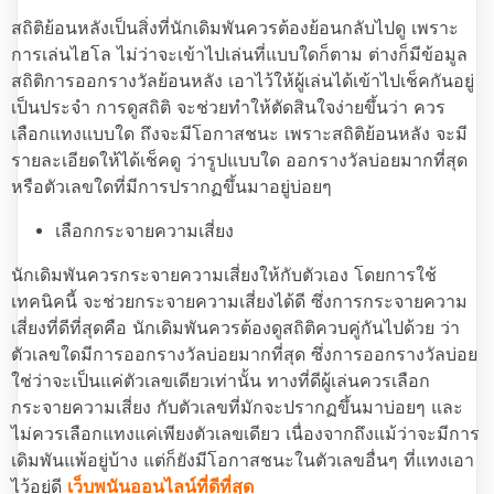
สถิติย้อนหลังเป็นสิ่งที่นักเดิมพันควรต้องย้อนกลับไปดู เพราะ
การเล่นไฮโล ไม่ว่าจะเข้าไปเล่นที่แบบใดก็ตาม ต่างก็มีข้อมูล
สถิติการออกรางวัลย้อนหลัง เอาไว้ให้ผู้เล่นได้เข้าไปเช็คกันอยู่
เป็นประจำ การดูสถิติ จะช่วยทำให้ตัดสินใจง่ายขึ้นว่า ควร
เลือกแทงแบบใด ถึงจะมีโอกาสชนะ เพราะสถิติย้อนหลัง จะมี
รายละเอียดให้ได้เช็คดู ว่ารูปแบบใด ออกรางวัลบ่อยมากที่สุด
หรือตัวเลขใดที่มีการปรากฏขึ้นมาอยู่บ่อยๆ
เลือกกระจายความเสี่ยง
นักเดิมพันควรกระจายความเสี่ยงให้กับตัวเอง โดยการใช้
เทคนิคนี้ จะช่วยกระจายความเสี่ยงได้ดี ซึ่งการกระจายความ
เสี่ยงที่ดีที่สุดคือ นักเดิมพันควรต้องดูสถิติควบคู่กันไปด้วย ว่า
ตัวเลขใดมีการออกรางวัลบ่อยมากที่สุด ซึ่งการออกรางวัลบ่อย
ใช่ว่าจะเป็นแค่ตัวเลขเดียวเท่านั้น ทางที่ดีผู้เล่นควรเลือก
กระจายความเสี่ยง กับตัวเลขที่มักจะปรากฏขึ้นมาบ่อยๆ และ
ไม่ควรเลือกแทงแค่เพียงตัวเลขเดียว เนื่องจากถึงแม้ว่าจะมีการ
เดิมพันแพ้อยู่บ้าง แต่ก็ยังมีโอกาสชนะในตัวเลขอื่นๆ ที่แทงเอา
เว็บพนันออนไลน์ที่ดีที่สุด
ไว้อยู่ดี