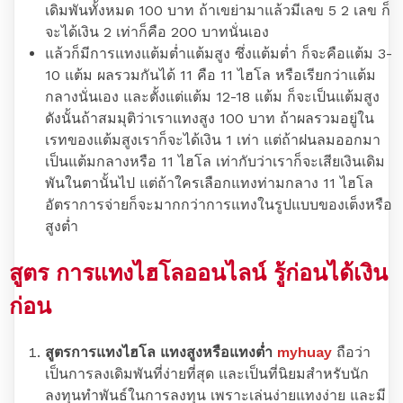
เดิมพันทั้งหมด 100 บาท ถ้าเขย่ามาแล้วมีเลข 5 2 เลข ก็
จะได้เงิน 2 เท่าก็คือ 200 บาทนั่นเอง
แล้วก็มีการแทงแต้มต่ำแต้มสูง ซึ่งแต้มต่ำ ก็จะคือแต้ม 3-
10 แต้ม ผลรวมกันได้ 11 คือ 11 ไฮโล หรือเรียกว่าแต้ม
กลางนั่นเอง และตั้งแต่แต้ม 12-18 แต้ม ก็จะเป็นแต้มสูง
ดังนั้นถ้าสมมุติว่าเราแทงสูง 100 บาท ถ้าผลรวมอยู่ใน
เรทของแต้มสูงเราก็จะได้เงิน 1 เท่า แต่ถ้าฝนลมออกมา
เป็นแต้มกลางหรือ 11 ไฮโล เท่ากับว่าเราก็จะเสียเงินเดิม
พันในตานั้นไป แต่ถ้าใครเลือกแทงท่ามกลาง 11 ไฮโล
อัตราการจ่ายก็จะมากกว่าการแทงในรูปแบบของเต็งหรือ
สูงต่ำ
สูตร การแทงไฮโลออนไลน์ รู้ก่อนได้เงิน
ก่อน
สูตรการแทงไฮโล แทงสูงหรือแทงต่ำ
myhuay
ถือว่า
เป็นการลงเดิมพันที่ง่ายที่สุด และเป็นที่นิยมสำหรับนัก
ลงทุนทำพันธ์ในการลงทุน เพราะเล่นง่ายแทงง่าย และมี