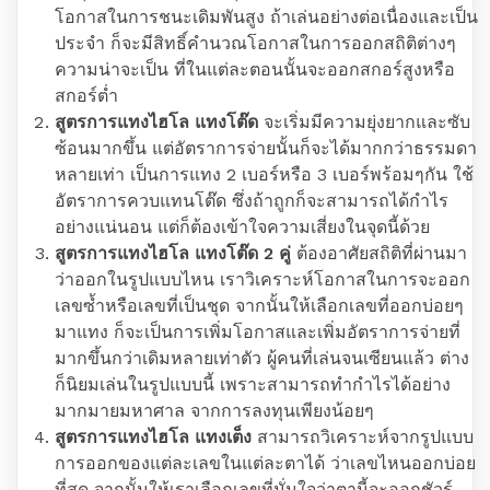
โอกาสในการชนะเดิมพันสูง ถ้าเล่นอย่างต่อเนื่องและเป็น
ประจำ ก็จะมีสิทธิ์คำนวณโอกาสในการออกสถิติต่างๆ
ความน่าจะเป็น ที่ในแต่ละตอนนั้นจะออกสกอร์สูงหรือ
สกอร์ต่ำ
สูตรการแทงไฮโล แทงโต๊ด
จะเริ่มมีความยุ่งยากและซับ
ซ้อนมากขึ้น แต่อัตราการจ่ายนั้นก็จะได้มากกว่าธรรมดา
หลายเท่า เป็นการแทง 2 เบอร์หรือ 3 เบอร์พร้อมๆกัน ใช้
อัตราการควบแทนโต๊ด ซึ่งถ้าถูกก็จะสามารถได้กำไร
อย่างแน่นอน แต่ก็ต้องเข้าใจความเสี่ยงในจุดนี้ด้วย
สูตรการแทงไฮโล แทงโต๊ด 2 คู่
ต้องอาศัยสถิติที่ผ่านมา
ว่าออกในรูปแบบไหน เราวิเคราะห์โอกาสในการจะออก
เลขซ้ำหรือเลขที่เป็นชุด จากนั้นให้เลือกเลขที่ออกบ่อยๆ
มาแทง ก็จะเป็นการเพิ่มโอกาสและเพิ่มอัตราการจ่ายที่
มากขึ้นกว่าเดิมหลายเท่าตัว ผู้คนที่เล่นจนเซียนแล้ว ต่าง
ก็นิยมเล่นในรูปแบบนี้ เพราะสามารถทำกำไรได้อย่าง
มากมายมหาศาล จากการลงทุนเพียงน้อยๆ
สูตรการแทงไฮโล แทงเต็ง
สามารถวิเคราะห์จากรูปแบบ
การออกของแต่ละเลขในแต่ละตาได้ ว่าเลขไหนออกบ่อย
ที่สุด จากนั้นให้เราเลือกเลขที่มั่นใจว่าตานี้จะออกชัวร์