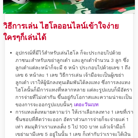
วิธีการเล่น ไฮโลออนไลน์เข้าใจง่าย
ใครๆก็เล่นได้
อุปกรณ์ที่มีไว้สำหรับเล่นไฮโล ก็จะประกอบไปด้วย
ภาชนะสำหรับเขย่าลูกเต๋า และลูกเต๋าจำนวน 3 ลูก ซึ่ง
ลูกเต๋าแต่ละหน้าก็จะมี 6 หน้า ประกอบไปด้วยเลข 1 ถึง
เลข 6 หน้าละ 1 เลข วิธีการเล่น เจ้ามือจะเป็นผู้เขย่า
ลูกเต๋า เราให้ผู้นักลงทุนเดิมพันได้ลงแทง ซึ่งการลงแทง
ไฮโลนั้นก็มีการแทงที่หลากหลาย แต่ละรูปแบบก็มีอัตรา
การจ่ายที่ไม่เท่ากัน ขึ้นอยู่กับโอกาสและความน่าจะเป็น
เดอะวันเบท
ของการจะออกรูปแบบนั้นๆ
การแทงเต็งหมายความว่า ให้เราเลือกลงทาง 1 เลขที่เรา
ชื่นชอบที่คิดว่าจะออก อัตราส่วนการจ่ายก็จะจ่ายแค่ 1
เท่า สมมุติว่าเราแทงเต็ง 5 ไป 100 บาท แล้วเจ้ามือก็
เขย่ามามีเลข 5 อยู่ในนั้น 1 เลข ก็เท่ากับว่าเราจะได้เงิน