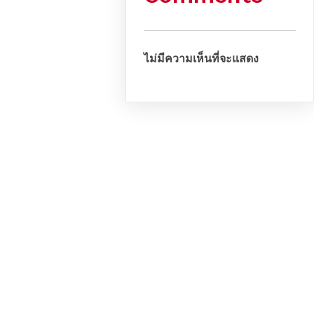
ไม่มีความเห็นที่จะแสดง