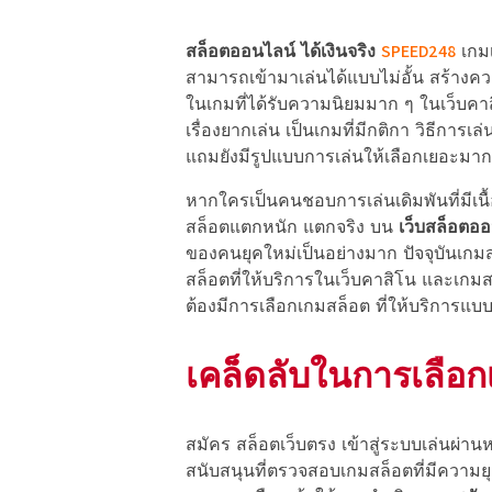
SPEED248
สล็อตออนไลน์ ได้เงินจริง
เกมเ
สามารถเข้ามาเล่นได้แบบไม่อั้น สร้างคว
ในเกมที่ได้รับความนิยมมาก ๆ ในเว็บคา
เรื่องยากเล่น เป็นเกมที่มีกติกา วิธีการ
แถมยังมีรูปแบบการเล่นให้เลือกเยอะมาก
หากใครเป็นคนชอบการเล่นเดิมพันที่มีเนื
สล็อตแตกหนัก แตกจริง บน
เว็บสล็อตออนไ
ของคนยุคใหม่เป็นอย่างมาก ปัจจุบันเกมสล
สล็อตที่ให้บริการในเว็บคาสิโน และเกมสล
ต้องมีการเลือกเกมสล็อต ที่ให้บริการแบบ
เคล็ดลับในการเลือกเ
สมัคร สล็อตเว็บตรง เข้าสู่ระบบเล่นผ่าน
สนับสนุนที่ตรวจสอบเกมสล็อตที่มีความย