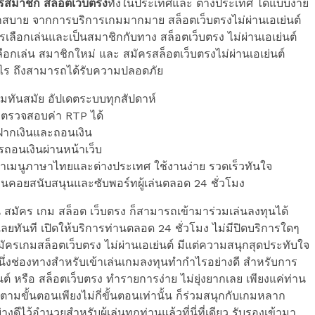
ครสมาชิก
สล็อตเว็บตรง
ทั้งในประเทศและ ต่างประเทศ ได้แบบง่าย
สบาย จากการบริการเกมมากมาย สล็อตเว็บตรงไม่ผ่านเอเย่นต์
เลือกเล่นและเป็นสมาชิกกับทาง สล็อตเว็บตรง ไม่ผ่านเอเย่นต์
ลือกเล่น สมาชิกใหม่ และ สมัครสล็อตเว็บตรงไม่ผ่านเอเย่นต์
งไร ถึงสามารถได้รับความปลอดภัย
มทันสมัย อัปเดตระบบทุกสัปดาห์
ถตรวจสอบค่า RTP ได้
ารฝากเงินและถอนเงิน
อนเงินผ่านหน้าเว็บ
หน้าเมนูภาษาไทยและต่างประเทศ ใช้งานง่าย รวดเร็วทันใจ
ินคอยสนับสนุนและซับพอร์ทผู้เล่นตลอด 24 ชั่วโมง
 สมัคร เกม สล็อต เว็บตรง ก็สามารถเข้ามาร่วมเล่นลงทุนได้
เลยทันที เปิดให้บริการท่านตลอด 24 ชั่วโมง ไม่มีปิดบริการใดๆ
ัครเกมสล็อตเว็บตรง ไม่ผ่านเอเย่นต์ มีแต่ความสนุกสุดประทับใจ
ป็นหนึ่งช่องทางสำหรับเข้าเล่นเกมลงทุนทำกำไรอย่างดี สำหรับการ
ต์ หรือ สล็อตเว็บตรง ทำรายการง่าย ไม่ยุ่งยากเลย เพียงแค่ท่าน
ขั้นตอนเพียงไม่กี่ขั้นตอนเท่านั้น ก็ร่วมสนุกกับเกมหลาก
ดีไว้อำนวยสำหรับผู้เล่นทุกท่านแล้วที่นี่ที่เดียว รับรองเข้ามา