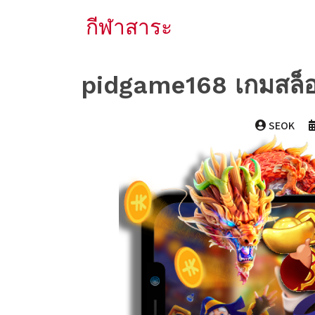
กีฬาสาระ
pidgame168 เกมสล็อตเ
SEOK