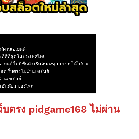
่ผ่านเอเย่นต์
ที่ดีที่สุด ในประเทศไทย
่นต์ ไม่มีขั้นต่ำ เริ่มต้นลงทุน 1 บาท ได้ไม่ยาก
อตเว็บตรง ไม่ผ่านเอเย่นต์
่านเอเย่นต์
์ อันดับ 1 ของโลก
ว็บตรง pidgame168 ไม่ผ่าน