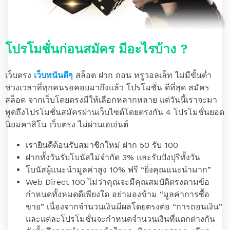
โปรโมชั่นก่อนสมัคร มีอะไรบ้าง ?
เว็บพนันดีๆ
เว็บตรง
สล็อต ฝาก ถอน ทรูวอลเล็ท ไม่มีขั้นต่ำ
ช่วงเวลาที่ทุกคนรอคอยมาถึงแล้ว โปรโมชั่น ดีที่สุด สมัคร
สล็อต จากเว็บโดยตรงมีให้เลือกหลากหลาย แต่วันนี้เราจะมา
พูดถึงโปรโมชั่นสมัครผ่านเว็บไซต์โดยตรงกัน 4 โปรโมชั่นยอด
นิยมคาสิโน เว็บตรง ไม่ผ่านเอเย่นต์
เรายินดีต้อนรับสมาชิกใหม่ ฝาก 50 รับ 100
ฝากทั้งวันรับโบนัสไม่จำกัด 3% และรับปังปุริทั้งวัน
โบนัสผู้แนะนำมูลค่าสูง 10% ฟรี “ยิ่งคุณแนะนำมาก”
Web Direct 100 ไม่ว่าคุณจะมีคุณสมบัติตรงตามข้อ
กำหนดทั้งหมดดีเพียงใด อย่ามองข้าม “มูลค่าการซื้อ
ขาย” เนื่องจากจำนวนเงินมีผลโดยตรงต่อ “การถอนเงิน”
และแต่ละโปรโมชั่นจะกำหนดจำนวนเงินที่แตกต่างกัน