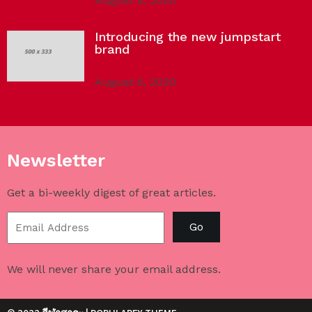
August 6, 2020
Introducing the new jumpstart
brand
August 6, 2020
Newsletter
Get a bi-weekly digest of great articles.
Go
We will never share your email address.