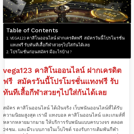
Table of Contents
VEGA123 คาสิโนออนไลน์ ฝากเครดิตฟรี สมัครวันนี้โปรโมรชั่น
แทงฟรี รับทันทีเสื้อกีฬาสวยๆไปใส่กันได้เลย
โปรโมชั่นก่อนสมัคร มีอะไรบ้าง ?
vega123 คาสิโนออนไลน์ ฝากเครดิต
ฟรี สมัครวันนี้โปรโมรชั่นแทงฟรี รับ
ทันทีเสื้อกีฬา
สวยๆไปใส่กันได้เลย
สมัคร คาสิโนออนไลน์ ได้เงินจริง เว็บพนันออนไลน์ที่ได้รับ
ความนิยมสูงสุด เรามี แทงบอล คาสิโนออนไลน์ และเกมส์ที่
หลากหลายมากมาย ให้บริการรับพนันแบบครบวงจร ตลอด
24ชม. และมีระบบภายในเว็บไซด์ รองรับการเดิมพันกีฬา