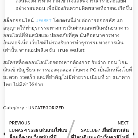
ดังนั้นจึงควรทำความเข้าใจและพิจารณารายละเอียด
อย่างรอบคอบ เพื่อป้องกันความผิดพลาดที่อาจจะเกิดขึ้น
UFABET
สล็อตออนไลน์
โดยตรงนี้ง่ายต่อการถอดรหัส แต่
อนุญาตให้ทำธุรกรรมทางการเงินผ่านแอพพลิเคชั่นธนาคาร
ออนไลน์ที่ทันสมัยและปลอดภัยที่สุด นั่นคือธนาคารทาง
อินเทอร์เน็ต เว็บไซต์ไม่รองรับการทำธุรกรรมทางการเงิน
เท่านั้น จากแอปพลิเคชั่น True Wallet
สมัครสล็อตออนไลน์โดยตรงหากต้องการ รับฝาก ถอน โอน
เงินเข้าบัญชีธนาคารของคุณเอง เว็บตรง PG เป็นอีกหนึ่งเว็บที่
สะดวก รวดเร็ว และที่สำคัญไม่มีค่าธรรมเนียมที่ 21 ธนาคาร
ไทย ไม่มีค่าใช้จ่าย
UNCATEGORIZED
Category :
PREVIOUS
NEXT
LUNASPINS88 เล่นเกมไพ่แบ
SACLUB7 เสือมังกรเล่น
ล็คแจ็ค บนเว็บพนันที่มี
ที่ไหนดี แนะนำเว็บคาสิโนที่