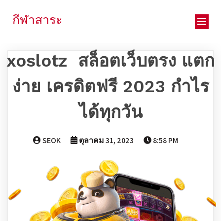
กีฬาสาระ
xoslotz สล็อตเว็บตรง แตก
ง่าย เครดิตฟรี 2023 กำไร
ได้ทุกวัน
SEOK
ตุลาคม 31, 2023
8:58 PM