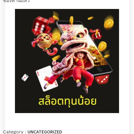
ของท่านแล้ว
UNCATEGORIZED
Category :