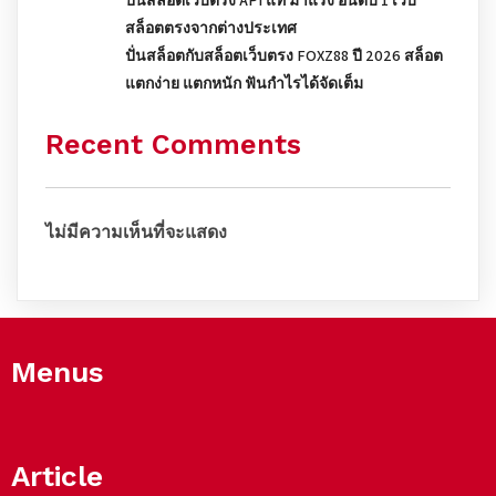
สล็อตตรงจากต่างประเทศ
ปั่นสล็อตกับสล็อตเว็บตรง FOXZ88 ปี 2026 สล็อต
แตกง่าย แตกหนัก ฟันกำไรได้จัดเต็ม
Recent Comments
ไม่มีความเห็นที่จะแสดง
Menus
Article