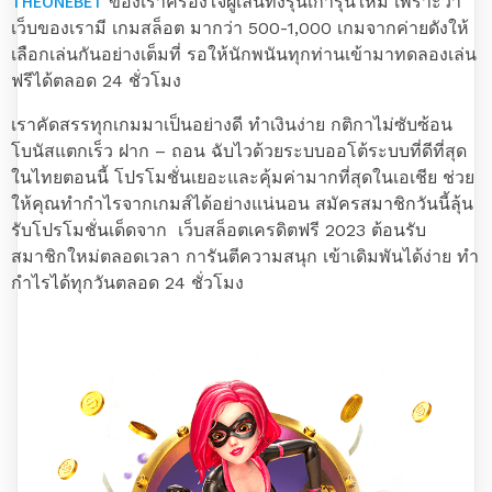
THEONEBET
ของเราครองใจผู้เล่นทั้งรุ่นเก่ารุ่นใหม่ เพราะว่า
เว็บของเรามี เกมสล็อต มากว่า 500-1,000 เกมจากค่ายดังให้
เลือกเล่นกันอย่างเต็มที่ รอให้นักพนันทุกท่านเข้ามาทดลองเล่น
ฟรีได้ตลอด 24 ชั่วโมง
เราคัดสรรทุกเกมมาเป็นอย่างดี ทำเงินง่าย กติกาไม่ซับซ้อน
โบนัสแตกเร็ว ฝาก – ถอน ฉับไวด้วยระบบออโต้ระบบที่ดีที่สุด
ในไทยตอนนี้ โปรโมชั่นเยอะและคุ้มค่ามากที่สุดในเอเชีย ช่วย
ให้คุณทำกำไรจากเกมส์ได้อย่างแน่นอน สมัครสมาชิกวันนี้ลุ้น
รับโปรโมชั่นเด็ดจาก เว็บสล็อตเครดิตฟรี 2023 ต้อนรับ
สมาชิกใหม่ตลอดเวลา การันตีความสนุก เข้าเดิมพันได้ง่าย ทำ
กำไรได้ทุกวันตลอด 24 ชั่วโมง