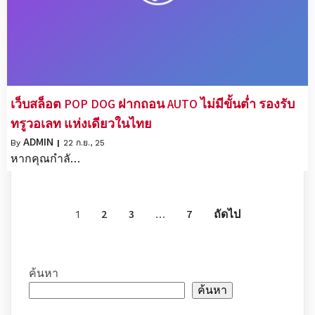
เว็บสล็อต POP DOG ฝากถอน AUTO ไม่มีขั้นต่ำ รองรับ
ทรูวอเลท แห่งเดียวในไทย
ADMIN
By
|
22
ก.ย., 25
หากคุณกำลั…
2
3
7
ถัดไป
1
…
ค้นหา
ค้นหา