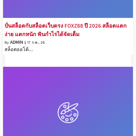
ปั่นสล็อตกับสล็อตเว็บตรง FOXZ88 ปี 2026 สล็อตแตก
ง่าย แตกหนัก ฟันกำไรได้จัดเต็ม
ADMIN
By
|
17
ก.พ., 26
สล็อตออโต้…