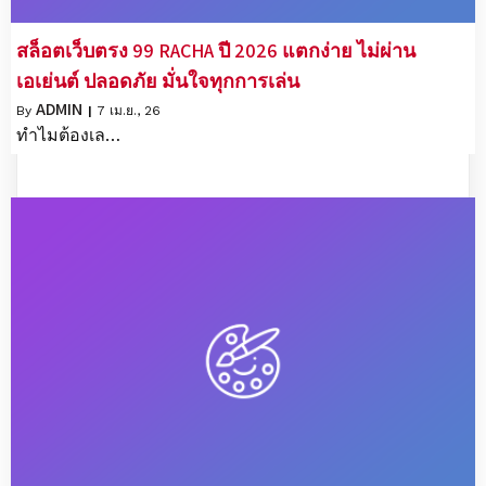
สล็อตเว็บตรง 99 RACHA ปี 2026 แตกง่าย ไม่ผ่าน
เอเย่นต์ ปลอดภัย มั่นใจทุกการเล่น
ADMIN
By
|
7
เม.ย., 26
ทำไมต้องเล…