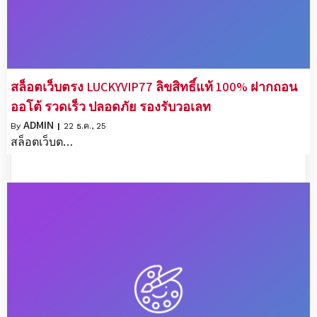
สล็อตเว็บตรง LUCKYVIP77 ลิขสิทธิ์แท้ 100% ฝากถอน
ออโต้ รวดเร็ว ปลอดภัย รองรับวอเลท
ADMIN
By
|
22
ธ.ค., 25
สล็อตเว็บต…