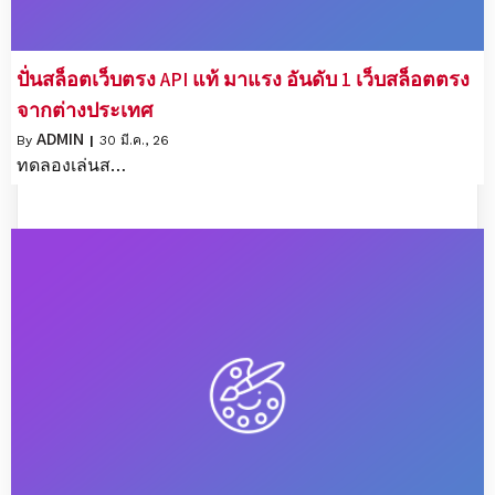
ปั่นสล็อตเว็บตรง API แท้ มาแรง อันดับ 1 เว็บสล็อตตรง
จากต่างประเทศ
ADMIN
By
|
30
มี.ค., 26
ทดลองเล่นส…