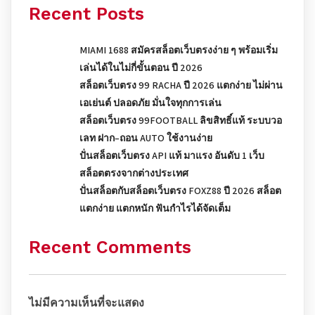
Recent Posts
MIAMI 1688 สมัครสล็อตเว็บตรงง่าย ๆ พร้อมเริ่ม
เล่นได้ในไม่กี่ขั้นตอน ปี 2026
สล็อตเว็บตรง 99 RACHA ปี 2026 แตกง่าย ไม่ผ่าน
เอเย่นต์ ปลอดภัย มั่นใจทุกการเล่น
สล็อตเว็บตรง 99FOOTBALL ลิขสิทธิ์แท้ ระบบวอ
เลท ฝาก–ถอน AUTO ใช้งานง่าย
ปั่นสล็อตเว็บตรง API แท้ มาแรง อันดับ 1 เว็บ
สล็อตตรงจากต่างประเทศ
ปั่นสล็อตกับสล็อตเว็บตรง FOXZ88 ปี 2026 สล็อต
แตกง่าย แตกหนัก ฟันกำไรได้จัดเต็ม
Recent Comments
ไม่มีความเห็นที่จะแสดง