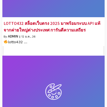
LOTTO432 สล็อตเว็บตรง 2025 มาพร้อมระบบ API แท้
จากค่ายใหญ่ต่างประเทศ การันตีความเสถียร
ADMIN
By
|
12
ม.ค., 26
lotto432 …