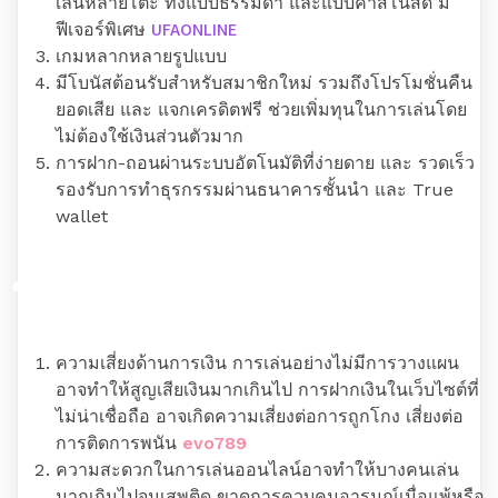
เล่นหลายโต๊ะ ทั้งแบบธรรมดา และแบบคาสิโนสด มี
UFAONLINE
ฟีเจอร์พิเศษ
เกมหลากหลายรูปแบบ
มีโบนัสต้อนรับสำหรับสมาชิกใหม่ รวมถึงโปรโมชั่นคืน
ยอดเสีย และ แจกเครดิตฟรี ช่วยเพิ่มทุนในการเล่นโดย
ไม่ต้องใช้เงินส่วนตัวมาก
การฝาก-ถอนผ่านระบบอัตโนมัติที่ง่ายดาย และ รวดเร็ว
รองรับการทำธุรกรรมผ่านธนาคารชั้นนำ และ True
wallet
ข้อเสียของการเล่นไพ่ออนไลน์
ความเสี่ยงด้านการเงิน การเล่นอย่างไม่มีการวางแผน
อาจทำให้สูญเสียเงินมากเกินไป การฝากเงินในเว็บไซต์ที่
ไม่น่าเชื่อถือ อาจเกิดความเสี่ยงต่อการถูกโกง เสี่ยงต่อ
การติดการพนัน
evo789
ความสะดวกในการเล่นออนไลน์อาจทำให้บางคนเล่น
มากเกินไปจนเสพติด ขาดการควบคุมอารมณ์เมื่อแพ้หรือ