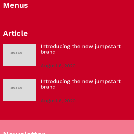
Menus
Article
Introducing the new jumpstart
brand
August 6, 2020
Introducing the new jumpstart
brand
August 6, 2020