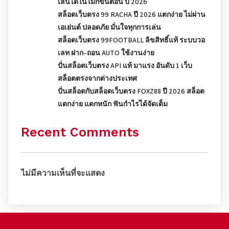
เล่นได้ในไม่กี่ขั้นตอน ปี 2026
สล็อตเว็บตรง 99 RACHA ปี 2026 แตกง่าย ไม่ผ่าน
เอเย่นต์ ปลอดภัย มั่นใจทุกการเล่น
สล็อตเว็บตรง 99FOOTBALL ลิขสิทธิ์แท้ ระบบวอ
เลท ฝาก–ถอน AUTO ใช้งานง่าย
ปั่นสล็อตเว็บตรง API แท้ มาแรง อันดับ 1 เว็บ
สล็อตตรงจากต่างประเทศ
ปั่นสล็อตกับสล็อตเว็บตรง FOXZ88 ปี 2026 สล็อต
แตกง่าย แตกหนัก ฟันกำไรได้จัดเต็ม
Recent Comments
ไม่มีความเห็นที่จะแสดง