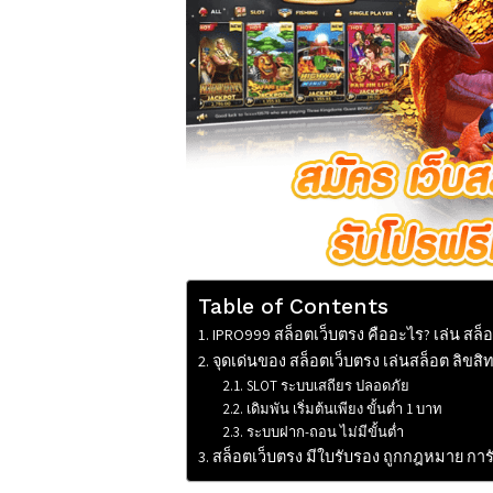
Table of Contents
IPRO999 สล็อตเว็บตรง คืออะไร? เล่น สล็อต
จุดเด่นของ สล็อตเว็บตรง เล่นสล็อต ลิขสิท
SLOT ระบบเสถียร ปลอดภัย
เดิมพัน เริ่มต้นเพียง ขั้นต่ำ 1 บาท
ระบบฝาก-ถอน ไม่มีขั้นต่ำ
สล็อตเว็บตรง มีใบรับรอง ถูกกฎหมาย กา