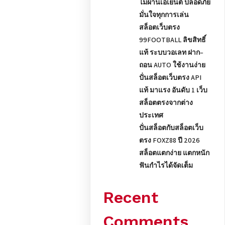
ไม่ผ่านเอเย่นต์ ปลอดภัย
มั่นใจทุกการเล่น
สล็อตเว็บตรง
99FOOTBALL ลิขสิทธิ์
แท้ ระบบวอเลท ฝาก–
ถอน AUTO ใช้งานง่าย
ปั่นสล็อตเว็บตรง API
แท้ มาแรง อันดับ 1 เว็บ
สล็อตตรงจากต่าง
ประเทศ
ปั่นสล็อตกับสล็อตเว็บ
ตรง FOXZ88 ปี 2026
สล็อตแตกง่าย แตกหนัก
ฟันกำไรได้จัดเต็ม
Recent
Comments