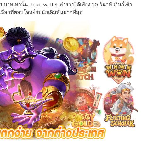
ง 1 บาทเท่านั้น true wallet ทำรายได้เพียง 20 วินาที เงินก็เข้า
เลือกที่ตอบโจทย์กับนักเดิมพันมากที่สุด