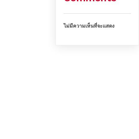
ไม่มีความเห็นที่จะแสดง