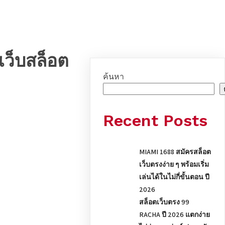
เว็บสล็อต
ค้นหา
Recent Posts
MIAMI 1688 สมัครสล็อต
เว็บตรงง่าย ๆ พร้อมเริ่ม
เล่นได้ในไม่กี่ขั้นตอน ปี
2026
สล็อตเว็บตรง 99
RACHA ปี 2026 แตกง่าย