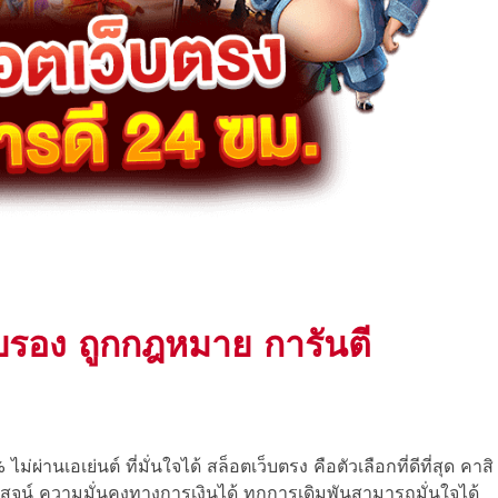
ับรอง ถูกกฎหมาย การันตี
านเอเย่นต์ ที่มั่นใจได้ สล็อตเว็บตรง คือตัวเลือกที่ดีที่สุด คาสิ
สูจน์ ความมั่นคงทางการเงินได้ ทุกการเดิมพันสามารถมั่นใจได้