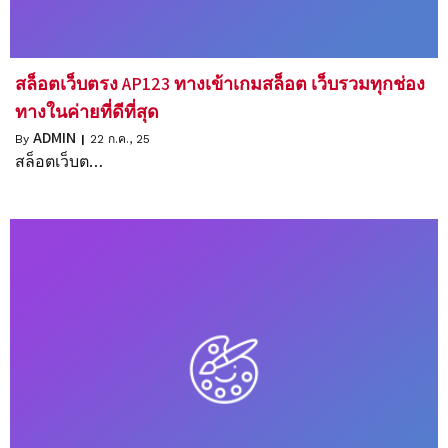
สล็อตเว็บตรง AP123 ทางเข้าเกมสล็อต เว็บรวมทุกช่อง
ทางในค่ายที่ดีที่สุด
ADMIN
By
|
22
ก.ค., 25
สล็อตเว็บต…