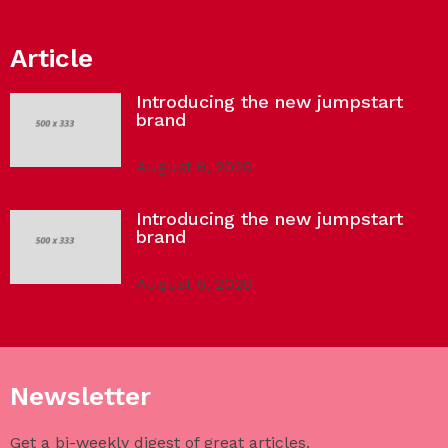
Article
Introducing the new jumpstart
brand
August 6, 2020
Introducing the new jumpstart
brand
August 6, 2020
Newsletter
Get a bi-weekly digest of great articles.