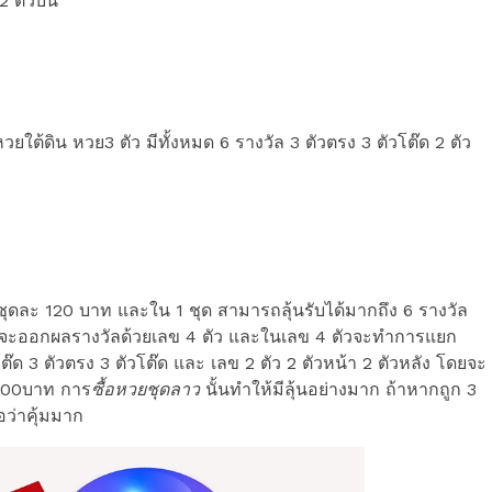
 2 ตัวบน
ยใต้ดิน หวย3 ตัว มีทั้งหมด 6 รางวัล 3 ตัวตรง 3 ตัวโต๊ด 2 ตัว
ดละ 120 บาท และใน 1 ชุด สามารถลุ้นรับได้มากถึง 6 รางวัล
าวจะออกผลรางวัลด้วยเลข 4 ตัว และในเลข 4 ตัวจะทำการแยก
ต๊ด 3 ตัวตรง 3 ตัวโต๊ด และ เลข 2 ตัว 2 ตัวหน้า 2 ตัวหลัง โดยจะ
000บาท การ
ซื้อหวยชุดลาว
นั้นทำให้มีลุ้นอย่างมาก ถ้าหากถูก 3
อว่าคุ้มมาก