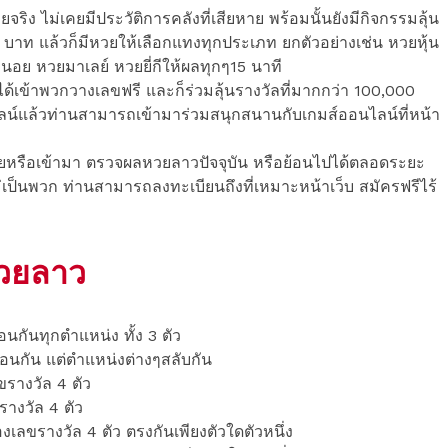
ยจริง ไม่เคยมีประวัติการคลังที่เสียหาย พร้อมนั้นยังมีกิจกรรมลุ้น
 1 บาท แล้วก็มีหวยให้เลือกแทงทุกประเภท ยกตัวอย่างเช่น หวยหุ้น
ย หวยมาเลย์ หวยยี่กีให้ผลทุกๆ15 นาที
ด้เข้าพวกวางเลขฟรี และก็ร่วมลุ้นรางวัลที่มากกว่า 100,000
ไลน์แล้วท่านสามารถเข้ามาร่วมสนุกสนานกับเกมส์ออนไลน์ที่หน้า
หวยหรือเข้ามา ตรวจผลหวยลาวปัจจุบัน หรือย้อนไปได้ตลอดระยะ
ไม่เป็นพวก ท่านสามารถลงทะเบียนถึงที่เหมาะหน้าเว็บ สมัครฟรีไร้
หวยลาว
อนกันทุกตำแหน่ง ทั้ง 3 ตัว
มือนกัน แต่ตำแหน่งต่างๆสลับกัน
ขรางวัล 4 ตัว
รางวัล 4 ตัว
องเลขรางวัล 4 ตัว ตรงกันเพียงตัวใดตัวหนึ่ง