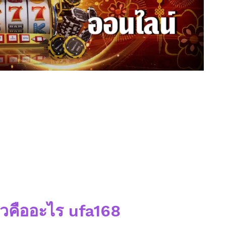
าวคืออะไร ufa168