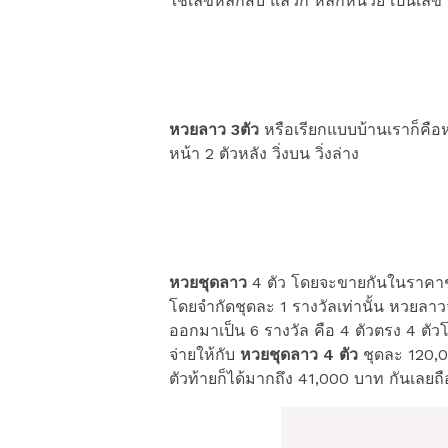
ใช้เลขหลักสิบ แล้วก็ หลักหน่วย เป็นเลข
หวยลาว 3 ตัว
หวยลาว 3ตัว
หรือเรียกแบบบ้านเราก็คือหว
หน้า 2 ตัวหลัง วิ่งบน วิ่งล่าง
หวยชุดลาว 4 ตัว
หวยชุดลาว
4 ตัว โดยจะขายกันในราคาชุ
โดยจำกัดชุดละ 1 รางวัลเท่านั้น หวยล
ออกมาเป็น 6 รางวัล คือ 4 ตัวตรง 4 ตัวโ
จ่ายให้กับ
หวยชุดลาว 4 ตัว
ชุดละ 120,
ตัวท้ายก็ได้มากถึง 41,000 บาท กันเลยถื