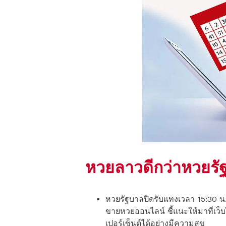
หวยลาวดีกว่าหวยรั
หวยรัฐบาลปิดรับเเทงเวลา 15:30 
ขายหวยออนไลน์ ชี้แนะให้มาที่เว็
เปอร์เซ็นต์ได้อย่างมีความสุข