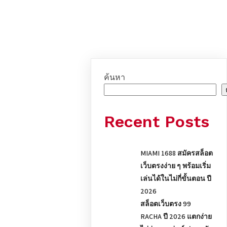
ค้นหา
Recent Posts
MIAMI 1688 สมัครสล็อต
เว็บตรงง่าย ๆ พร้อมเริ่ม
เล่นได้ในไม่กี่ขั้นตอน ปี
2026
สล็อตเว็บตรง 99
RACHA ปี 2026 แตกง่าย